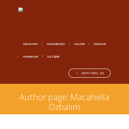
ANASAYFA
HAKKIMIZDA
GALERİ
DÜKKAN
HABERLER
İLETİŞİM
SEPETINIZ:
(
0
)
Author page: Macahella
Özbalım