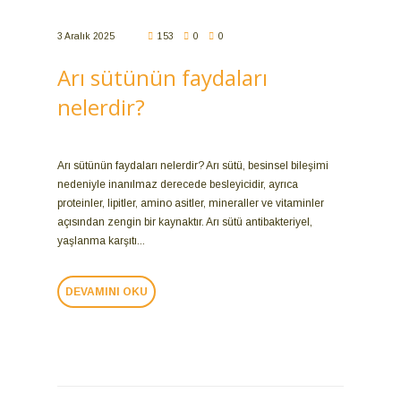
3 Aralık 2025
153
0
0
Arı sütünün faydaları
nelerdir?
Arı sütünün faydaları nelerdir? Arı sütü, besinsel bileşimi
nedeniyle inanılmaz derecede besleyicidir, ayrıca
proteinler, lipitler, amino asitler, mineraller ve vitaminler
açısından zengin bir kaynaktır. Arı sütü antibakteriyel,
yaşlanma karşıtı...
DEVAMINI OKU