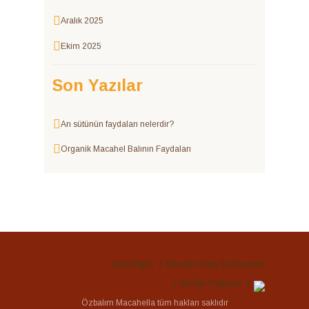
Aralık 2025
Ekim 2025
Son Yazılar
Arı sütünün faydaları nelerdir?
Organik Macahel Balının Faydaları
İade Bilgisi
Mesafeli Satış Sözleşmesi
Gizlilik Politikası
Tek Tıkla Ödeme Kolaylığı
Özbalım Macahella tüm hakları saklıdır