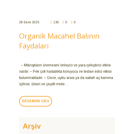
28 Ekim 2025
136
0
0
Organik Macahel Balının
Faydaları
– Mikropların üremesini önleyici ve yara iyileştirici etkisi
vardır. – Pek çok hastalıkta koruyucu ve tedavi edici etkisi
bulunmaktadır. – Gece, uyku arası ya da sabah aç karnına
içilirse, ülseri ve çeşitli mide...
DEVAMINI OKU
Arşiv