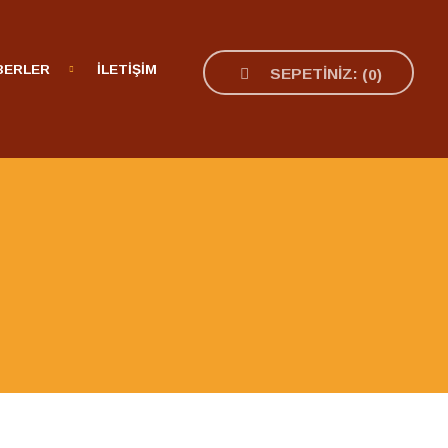
BERLER
İLETİŞİM
SEPETINIZ:
(
0
)
i