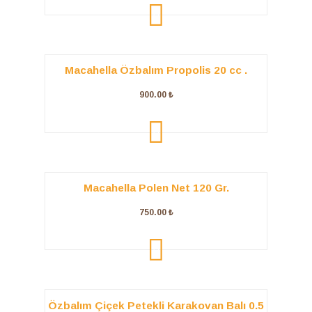
ADD TO
CART
Macahella Özbalım Propolis 20 cc .
900.00
₺
ADD TO
CART
Macahella Polen Net 120 Gr.
750.00
₺
ADD TO
CART
Özbalım Çiçek Petekli Karakovan Balı 0.5