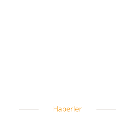
Artvin ve Türkiye’de Balın
Başkenti Macahel
SATIN AL
Haberler