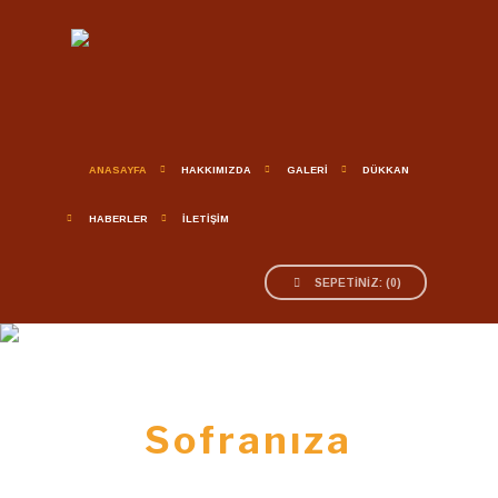
ANASAYFA
HAKKIMIZDA
GALERİ
DÜKKAN
HABERLER
İLETİŞİM
SEPETINIZ:
(
0
)
Macahelden
Sofranıza